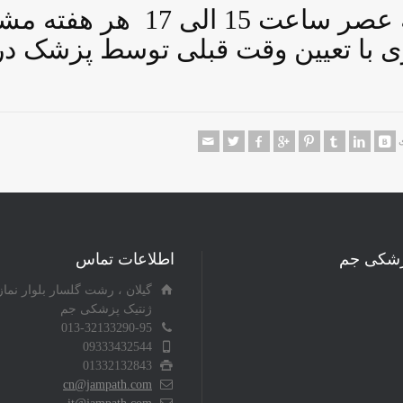
روزهای دوشنبه و چهارشنبه عصر
اری با تعیین وقت قبلی توسط پزشک در
ی
پزشکی جم
اطلاعات تماس
گیلان ، رشت گلسار بلوار نما
ژنتیک پزشکی جم
013-32133290-95
09333432544
01332132843
cn@jampath.com