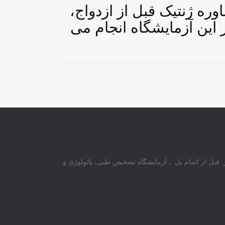
 ساعت 15 الی 17 هر هفته مشاوره ژنتیک قبل از ازدواج،
 این آزمایشگاه انجام می
ز قبل از اتمام پل , آزمایشگاه تشخیص طبی، پاتولوژی و