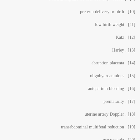
[10] . preterm delivery or birth
[11] . low birth weight
[12] . Katz
[13] . Harley
[14] . abruption placenta
[15] . oligohydroamnious
[16] . antepartum bleeding
[17] . prematurity
[18] . uterine artery Doppler
[19] . transabdominal multifetal reduction
[20] . macrosomia