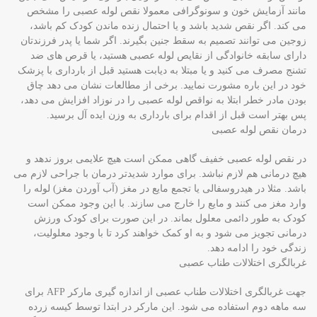
مانند آزمایش خون و سونوگرافی معمولا نقص لوله عصبی را مشخص
می کند. اگر نقص شدید باشد و یا احتمال زنده ماندن کودک کم باشد،
زوجین می توانند تصمیم به سقط جنین بگیرند. اگر شما یا پدر فرزندتان
دارای سابقه خانوادگی از نقایص لوله عصبی هستید، یا قرص های ضد
تشنج مصرف می کنید و یا مبتلا به دیابت هستید قبل از بارداری با پزشک
خود در این باره مشورت نمایید. برخی از مطالعات نشان می دهد چاق
بودن مادر خطر ابتلا به نواقص لوله عصبی را در نوزاد افزایش می دهد،
پس بهتر است قبل از اقدام برای بارداری به وزن ایده آل برسید.
درمان نقص لوله عصبی
در نقص لوله عصبی خفیف گاهی ممکن است هیچ علایمی بروز ندهد و
هیچ درمانی هم لازم نباشد. برای موارد شدیدتر درمان با جراحی لازم می
باشد. مثلا در هیدروسفالی یا تجمع مایع در مغز (آب آوردن مغز) لوله را
وارد مغز می کنند و مایع را خارج می سازند. با این وجود ممکن است
کودک به طور دائمی معلول بماند. در این صورت برای کودک ورزش
درمانی تجویز می شود و به او کمک خواهند کرد تا با وجود معلولیت،
زندگی خود را ادامه دهد.
غربالگری اختلالات طناب عصبی
جهت غربالگری اختلالات طناب عصبی از اندازه گیری مارکر AFP برای
سه ماهه دوم استفاده می شود. این مارکر در ابتدا توسط کیسه زرده