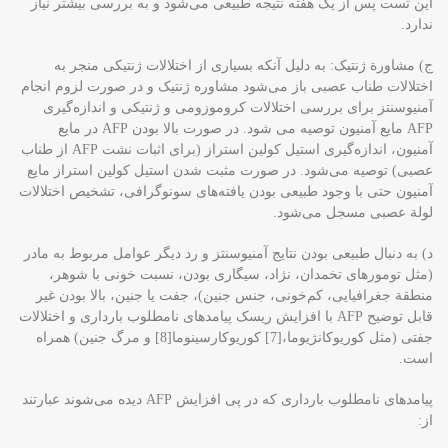
این تست پس از یک هفته نتیجه طبیعی می‌شود و به بررسی بیشتر نیاز
ندارد.
ج) مشاورة ژنتیک: به دلیل آنکه بسیاری از اختلالات ژنتیکی منجر به
اختلالات طناب عصبی باز می‌شود مشاوره ژنتیک و در صورت لزوم انجام
آمنیوسنتز برای بررسی اختلالات کروموزومی و ژنتیکی و اندازه‌گیری
AFP مایع آمنیون توصیه می شود. در صورت بالا بودن AFP در مایع
آمنیون، اندازه‌گیری استیل کولین استراز (برای اثبات نشت AFP از طناب
عصبی) توصیه می‌شود. در صورت مثبت شدن استیل کولین استراز مایع
آمنیون حتی با وجود طبیعی بودن یافته‌های سونوگرافی، تشخیص اختلالات
لولة عصبی مسجل می‌شود.
د) به دنبال طبیعی بودن نتایج آمنیوسنتز و رد دیگر عوامل مربوط به مادر
(مثل تومورهای تخمدان، نژاد، سیگاری بودن، نسبت خونی با شوهر،
منطقة جغرافیایی، کم‌خونی، جنس جنین)، جفت یا جنین، بالا بودن غیر
قابل توضیح AFP با افزایش ریسک پیامدهای نامطلوب بارداری و اختلالات
جفتی (مثل کوریوکانژیوما،[7] کوریوکارسینوما[8] و مرگ جنین) همراه
است.
پیامدهای نامطلوب بارداری که در پی افزایش AFP دیده می‌شوند عبارتند
از: