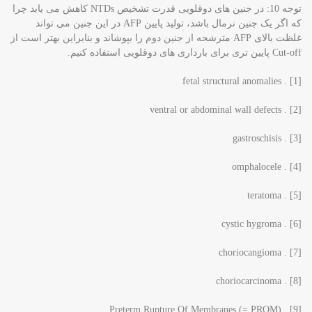
توجه 10: در جنین های دوقلویی قدرت تشخیص NTDs کاهش می یابد چرا
که اگر یک جنین نرمال باشد، تولید پایین AFP در این جنین می تواند
غلظت بالای AFP مترشحه از جنین دوم را بپوشاند و بنابراین بهتر است از
Cut-off پایین تری برای بارداری های دوقلویی استفاده کنیم.
[1] . fetal structural anomalies
[2] . ventral or abdominal wall defects
[3] . gastroschisis
[4] . omphalocele
[5] . teratoma
[6] . cystic hygroma
[7] . choriocangioma
[8] . choriocarcinoma
[9] . Preterm Rupture Of Membranes (= PROM)