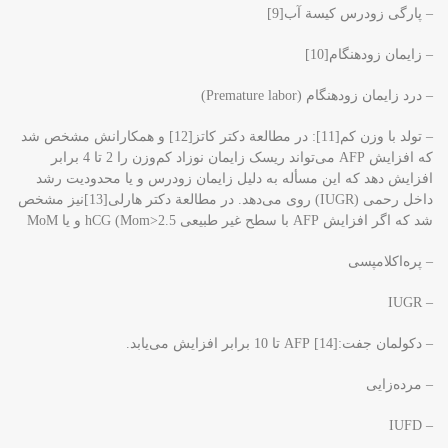
– پارگی زودرس کیسة آب[9]
– زایمان زودهنگام[10]
– درد زایمان زودهنگام (Premature labor)
– تولد با وزن کم[11]: در مطالعة دکتر کاتز[12] و همکارانش مشخص شد
که افزایش AFP می‌تواند ریسک زایمان نوزاد کم‌وزن را 2 تا 4 برابر
افزایش دهد که این مسأله به دلیل زایمان زودرس و یا محدودیت رشد
داخل رحمی (IUGR) روی می‌دهد. در مطالعة دکتر هارلی[13]نیز مشخص
شد که اگر افزایش AFP با سطح غیر طبیعی hCG (Mom>2.5 و یا MoM
– پره‌اکلامپسی
– IUGR
– دکولمان جفت:[14] AFP تا 10 برابر افزایش می‌یابد.
– مرده‌زایی
– IUFD