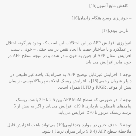
– کاهش مایع آمنیون[15]
– خونریزی وسیع هنگام زایمان[16]
– نارس بودن[17]
اتیولوژی افزایش AFP در این اختلالات این است که وجود هر گونه اختلال
در عملکرد و یا ساختار جفت با ایجاد نقص در سد جفتی – خونی، سبب
افزایش انتقال AFP از جنین به خون مادر شده و در نتیجه سطح AFP در
خون مادر افزایش می یابد.
توجه 1: افزایش غیرقابل توضیح AFP به همراه یک یافتة غیر طبیعی در
داپلر شریان رحمی[18] با افزایش ریسک ابتلاء به پره‌اکلامپسی، زایمان
پیش از موعد، IUGR و IUFD همراه است.
توجة 2: در صورتی که سطح AFP MoM بین 2.5 تا 2.9 باشد، ریسک
پیامدهای نامطلوب بارداری تا 19٪ افزایش می‌یابد و اگر به بیش از 5
برسد ریسک مزبور تا 70٪ افزایش می‌یابد.
توجة 3: حذف جنین در موارد چندقلویی[19]‌ می‌تواند باعث افزایش قابل
ملاحظة سطح AFP (4 تا 9 برابر میزان نرمال) شود.