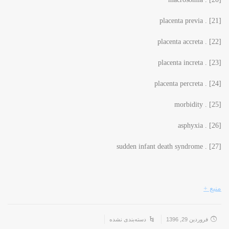
[21] . placenta previa
[22] . placenta accreta
[23] . placenta increta
[24] . placenta percreta
[25] . morbidity
[26] . asphyxia
[27] . sudden infant death syndrome
منبع +
فروردین 29, 1396
دسته‌بندی نشده