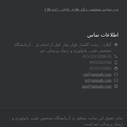
وب سایت شخصی دکتر هادی حاجی زاده فلاح
اطلاعات تماس
گیلان ، رشت گلسار بلوار نماز قبل از اتمام پل , آزمایشگاه
تشخیص طبی، پاتولوژی و ژنتیک پزشکی جم
013-32133290-95
09333432544
01332132843
cn@jampath.com
it@jampath.com
ans@jampath.com
تمام حقوق این سایت متعلق به آزمایشگاه تشخیص طبی، پاتولوژی و
ژنتیک پزشکی جم است.