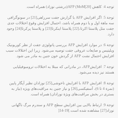
توجه 4: کاهش AFP (MoM[20](درشتی نوزاد) همراه است.
توجة 5: اگر افزایش AFP با گزارش جفت سرراهی[21] در سونوگرافی
سه ماهة اول و یا دوم همراه باشد، احتمال افزایش وقوع اختلالات جدی
جفت مثل پلاسنتا اکرتا،[22] پلاسنتا اینکرتا[23] و پلاسنتا پرکرتا[24] وجود
دارد.
توجة 6: در موارد افزایش AFP بررسی پاتولوژی جفت از نظر کوریونیک
ویلیتیس و ضایعات عروقی جفت توصیه می‌شود. زیرا این اختلالات سبب
افزایش احتمال نشت AFP از گردش خون جنین به مادر می شود.
توجة 7: افزایشAFP، در مادرانی که مبتلا به اختلالات ترومبوفیلیایی
هستند نیز دیده می‌شود.
توجة 8: افزایش AFP با افزایش ناخوشی[25] نوزادان نظیر آپگار پایین
(نمرة 4 تا 6)، آسفیکسی[26] و نیاز جنین به مراقبت‌های ویژه (نیاز به
بستری در بخش مراقبت‌های ویژة نوزادان) همراه است.
توجة 9: ارتباط بالایی بین افزایش سطح AFP و سندرم مرگ ناگهانی
نوزاد[27] مشاهده شده است.]19-14[