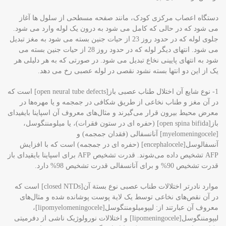
دستگاه اعصاب مرکزی کودک، مانند صفحه مسطحی از سلول ها آغاز
می شود که در حالی که کامل می شود به درون یک لوله وارد می شود.
جلوی لوله که در حدود روز 23 از حیات جنین بسته می شود به مغز تبدیل
می شود. انتهای دیگر لوله که در حدود روز 28 از حیات جنین بسته می
شود به انتهای پایینی نخاع تبدیل می شود. در صورتی که به هر دلیلی هر
یک از این دو انتها بسته نشود نقصی در لوله عصبی رخ می دهد.
1- نوع شایع آن اختلال طناب عصبی باز[open neural tube defects] است که
در آن مغز و طناب نخاعی از طریق شکافی در جمجمه و یا مهره‌ها در
معرض محیط بیرون قرار می‌گیرند و مثال‌های معروف آن اسپاینا بایفیدای
باز[open spina bifida] (حفره ای در ستون فقرات)، یا میلومننگوسل،
[myelomeningocele] آنانسفالی (فقدان جمجمه) و
آنسفالوسل[encephalocele] (حفره ای در جمجمه) است که با افزایش
AFP تشخیص داده می‌شوند. قدرت تشخیص AFP برای اسپاینا بایقیدای باز
قدرت تشخیص 90% و برای آنانسفالی قدرت تشخیص 98% دارد.
موارد نادرتر اختلالات طناب عصبی نوع بستة آن[closed NTDs] است که
در آن نقص‌های نخاعی توسط یک لایة پوست پوشانده شده و مثال‌های
معروف آن عبارتند از: لیپومیلومننگوسل[lipomyelomeningocele]،
لیپومننگوسل[lipomeningocele] و اختلالات نورولوژیک ناشی از دفرمیتی