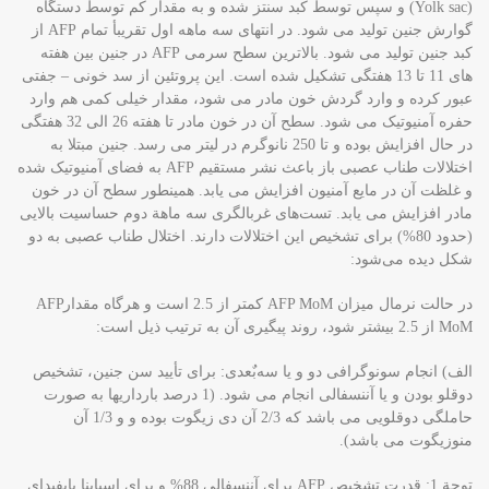
(Yolk sac) و سپس توسط کبد سنتز شده و به مقدار کم توسط دستگاه
گوارش جنین تولید می شود. در انتهای سه ماهه اول تقریبأ تمام AFP از
کبد جنین تولید می شود. بالاترین سطح سرمی AFP در جنین بین هفته
های 11 تا 13 هفتگی تشکیل شده است. این پروتئین از سد خونی – جفتی
عبور کرده و وارد گردش خون مادر می شود، مقدار خیلی کمی هم وارد
حفره آمنیوتیک می شود. سطح آن در خون مادر تا هفته 26 الی 32 هفتگی
در حال افزایش بوده و تا 250 نانوگرم در لیتر می رسد. جنین مبتلا به
اختلالات طناب عصبی باز باعث نشر مستقیم AFP به فضای آمنیوتیک شده
و غلظت آن در مایع آمنیون افزایش می یابد. همینطور سطح آن در خون
مادر افزایش می یابد. تست‌های غربالگری سه ماهة دوم حساسیت بالایی
(حدود 80%) برای تشخیص این اختلالات دارند. اختلال طناب عصبی به دو
شکل دیده می‌شود:
در حالت نرمال میزان AFP MoM کمتر از 2.5 است و هرگاه مقدارAFP
MoM از 2.5 بیشتر شود، روند پیگیری آن به ترتیب ذیل است:
الف) انجام سونوگرافی دو و یا سه‌بٌعدی: برای تأیید سن جنین، تشخیص
دوقلو بودن و یا آننسفالی انجام می شود. (1 درصد بارداریها به صورت
حاملگی دوقلویی می باشد که 2/3 آن دی زیگوت بوده و و 1/3 آن
منوزیگوت می باشد).
توجة 1: قدرت تشخیص AFP برای آننسفالی 88% و برای اسپاینا بایفیدای