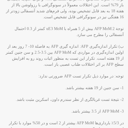
باز 79% است. این اختلالات معمولاً در سونوگرافی با رزولوشن بالا از
هفتة 18 به بعد قابل تشخیص بوده، ولی فرم‌های شدید آننسفالی زودتر از
16 هفتگی نیز در سونوگرافی قابل تشخیص است.
توجة 2:AFP MoM بیش از 5 همراه با uE3 MoM کمتر از 0.3 احتمال
آننسفالی را مطرح می سازد.
ب) تکرار اندازه‌گیری AFP: اندازه گیری AFP به فاصلة 10- 7 روز بعد از
اولین اندازه‌گیری در مواردی که AFP MoM بین 3.5-2.5 و سن جنین کمتر
از 19 هفته است. تکرار این تست به منظور اثبات روند رو به افزایش
سطح AFP بر اثر اختلالات طناب عصبی باز است.
توجه: در موارد ذیل تکرار تست AFP ضرورتی ندارد:
1- سن جنین از 19 هفته بیشتر باشد.
2- نتیجة تست غربالگری از نظر سندرم داون، اسکرین مثبت باشد.
3- AFP MoM از 3.5 بیشتر باشد.
در 5/3٪ بارداری‌ها AFP MoM بیشتر از 2 است و در 50% موارد با تکرار