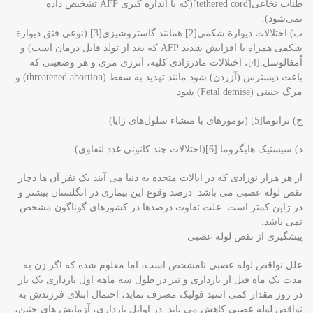
طناب نخاعی[tethered cord](که با اندازه گیری AFP تشخیص داده
نمی‌شود).
ب) اختلالات دیوارة شکمی[2] همانند گاستروشیزی[3] (نوعی فتق دیوارة
شکمی همراه با افزایش شدید AFP که بعد از تولد قابل درمان است) و
اٌمفالوسل.[4]، اختلالات مادرزادی کلیه، آترزی مری و هر وضعیتی که
باعث دیسترس (آزردن) شود مانند تهدید به سقط (threatened abortion) و
مرگ جنینی (Fetal demise) شود
ج) تراتوما[5] (تومورهای با منشاء سلول‌های زایا)
د) سیستیک هایگروما.[6](اختلالات چند کانونی غدد لنفاوی)
از هر هزار نوزادی که در ایالات متحده به دنیا می آیند یک نفر آن ها دچار
نقص لوله عصبی می باشد. درصد وقوع این بیماری در انگلستان بیشتر و
در ژاپن کمتر است. علت تفاوت درصدها در کشورهای گوناگون مشخص
نمی باشد.
پیشگیری از نقص لوله عصبی
علل نواقص لوله عصبی نامشخص است، اما معلوم شده که اگر زن به
مدت یک ماه قبل از بارداری و نیز در طول سه ماهه اول بارداری یک بار
در روز مقدار کمی اسید فولیک مصرف نماید، احتمال ابتلای فرزندش به
نواقص لوله عصبی کاهش می یابد. در اوایل بارداری، آزمایش های جنین،